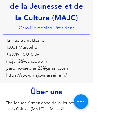
de la Jeunesse et de
la Culture (MAJC)
Garo Hovsepian, President
12 Rue Saint-Bazile
13001 Marseille
+33.49 15 015 09
majc13@wanadoo.fr
;
garo.hovsepian23@gmail.com
https://www.majc-marseille.fr/
Über uns
The Maison Arménienne de la Jeunesse et 
de la Culture (MAJC) in Marseille, 
established in 1976, serves to preserve 
Armenian culture and traditions for future 
generations of the diaspora through events 