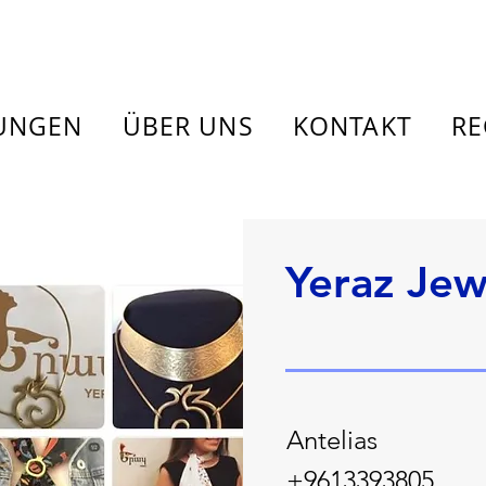
TUNGEN
ÜBER UNS
KONTAKT
RE
Yeraz Jew
Antelias
+9613393805