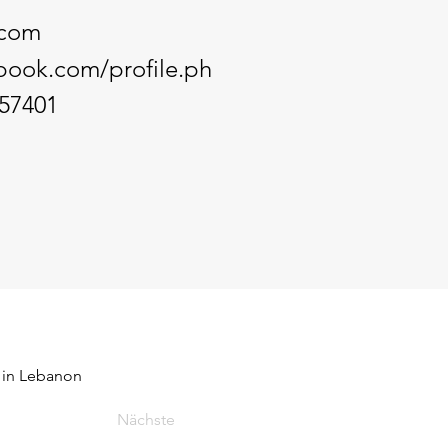
.com
book.com/profile.ph
57401
d in Lebanon
Nächste