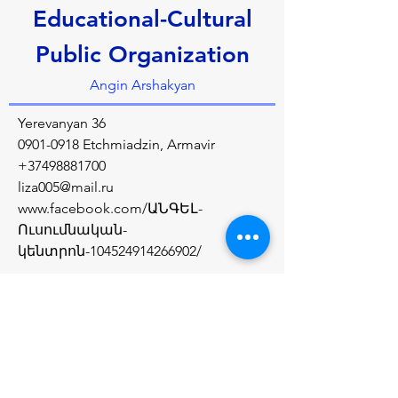
Educational-Cultural
Public Organization
Angin Arshakyan
Yerevanyan 36
0901-0918
Etchmiadzin, Armavir
+37498881700
liza005@mail.ru
www.facebook.com/
ԱՆԳԵԼ-
Ուսումնական-
կենտրոն-104524914266902/
À propos de nous
Social educational-cultural public 
organisation that is engaged in charity
Précédent
Prochain