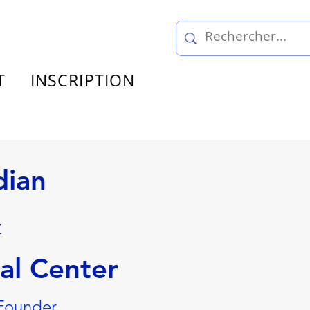
T
INSCRIPTION
dian
&
al Center
 Founder