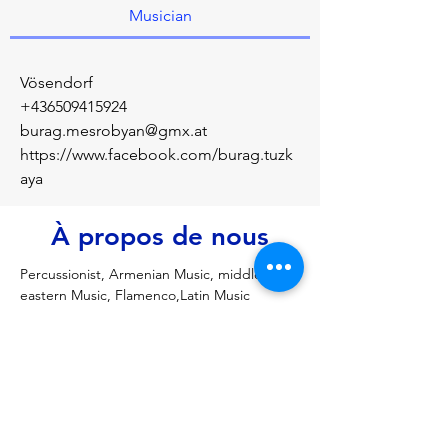
Musician
Vösendorf
+436509415924
burag.mesrobyan@gmx.at
https://www.facebook.com/burag.tuzk
aya
À propos de nous
Percussionist, Armenian Music, middle 
eastern Music, Flamenco,Latin Music
Précédent
Prochain