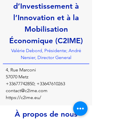
d’Investissement à
l’Innovation et à la
Mobilisation
Économique (C2IME)
Valérie Debord, Présidente; André
Nersier, Director General
4, Rue Marconi
57070 Metz
+33677742850
;
+33647610263
contact@c2ime.com
https://c2ime.eu/
À propos de nous
The C2IME* is a local territorial tool for 