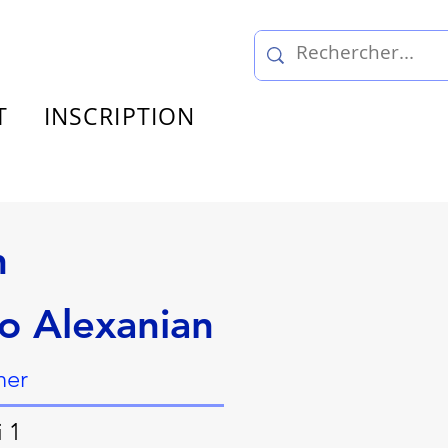
T
INSCRIPTION
n
o Alexanian
ner
i 1