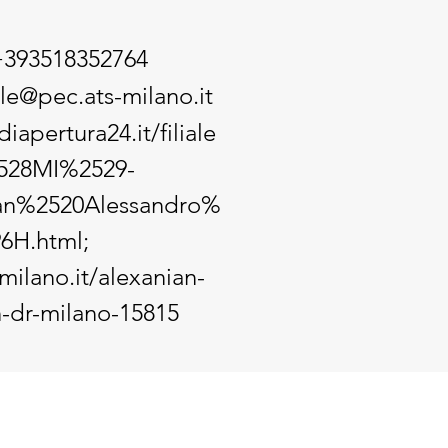
+393518352764
le@pec.ats-milano.it
iapertura24.it/filiale
528MI%2529-
an%2520Alessandro%
6H.html;
milano.it/alexanian-
-dr-milano-15815