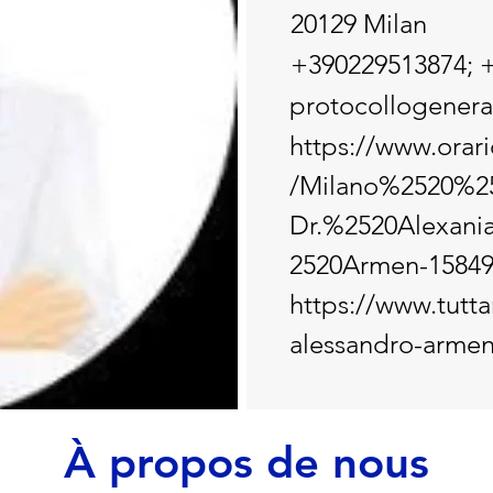
20129 Milan
+390229513874; 
protocollogenera
https://www.orarid
/Milano%2520%2
Dr.%2520Alexani
2520Armen-15849
https://www.tutta
alessandro-armen
À propos de nous