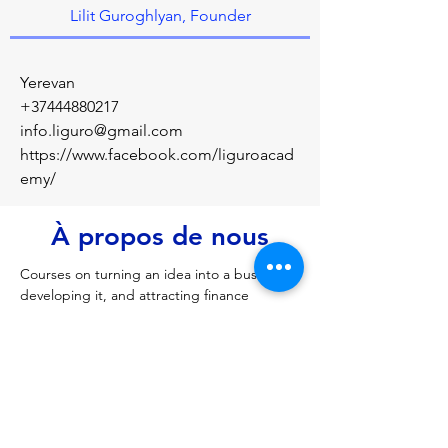
Lilit Guroghlyan, Founder
Yerevan
+37444880217
info.liguro@gmail.com
https://www.facebook.com/liguroacad
emy/
À propos de nous
Courses on turning an idea into a business, 
developing it, and attracting finance
Précédent
Prochain