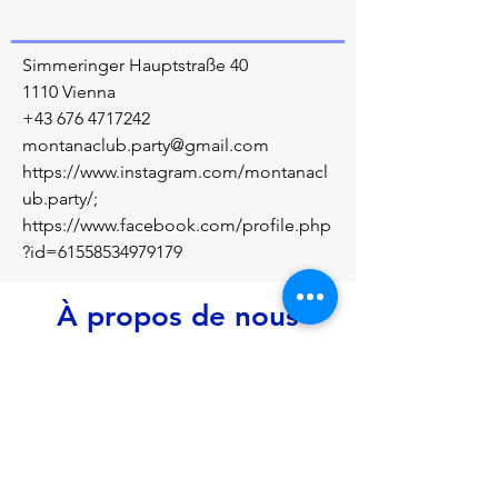
Simmeringer Hauptstraße 40
1110 Vienna
+43 676 4717242
montanaclub.party@gmail.com
https://www.instagram.com/montanacl
ub.party/;
https://www.facebook.com/profile.php
?id=61558534979179
À propos de nous
Disco • Bar • Cocktail • Shisha
Précédent
Prochain