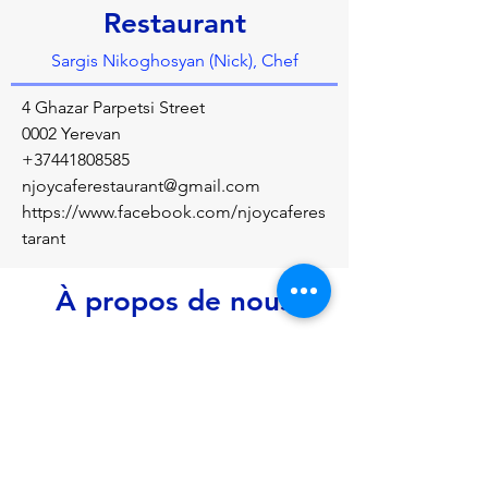
Restaurant
Sargis Nikoghosyan (Nick), Chef
4 Ghazar Parpetsi Street
0002 Yerevan
+37441808585
njoycaferestaurant@gmail.com
https://www.facebook.com/njoycaferes
tarant
À propos de nous
Modern European Restaurant
Précédent
Prochain