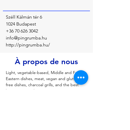
Széll Kálmán tér 6
1024 Budapest
+36 70 626 3042
info@pingrumba.hu
http://pingrumba.hu/
À propos de nous
Light, vegetable-based, Middle and Far 
Eastern dishes, meat, vegan and gluten-
free dishes, charcoal grills, and the best 
hummus in Budapest
Précédent
Prochain