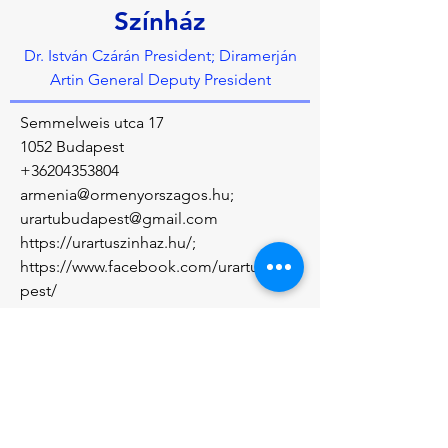
Színház
Dr. István Czárán President; Diramerján
Artin General Deputy President
Semmelweis utca 17
1052 Budapest
+36204353804
armenia@ormenyorszagos.hu
;
urartubudapest@gmail.com
https://urartuszinhaz.hu/;
https://www.facebook.com/urartubuda
pest/
À propos de nous
Community center of the Armenian 
Community
Précédent
Prochain