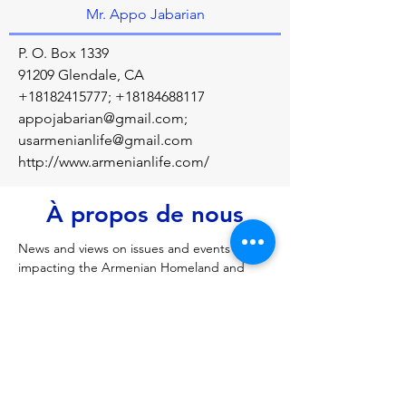
Mr. Appo Jabarian
P. O. Box 1339
91209 Glendale, CA
+18182415777
;
+18184688117
appojabarian@gmail.com
;
usarmenianlife@gmail.com
http://www.armenianlife.com/
À propos de nous
News and views on issues and events 
impacting the Armenian Homeland and 
Diaspora
Précédent
Prochain