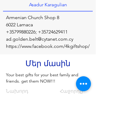
Asadur Karagulian
Armenian Church Shop 8
6022 Larnaca
+35799880226
;
+35724629411
ad.golden.belt@cytanet.com.cy
https://www.facebook.com/4kgiftshop/
Մեր մասին
Your best gifts for your best family and 
friends. get them NOW!!!
Նախորդ
Հաջորդը