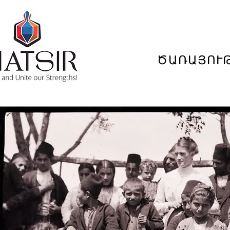
ԾԱՌԱՅՈՒ