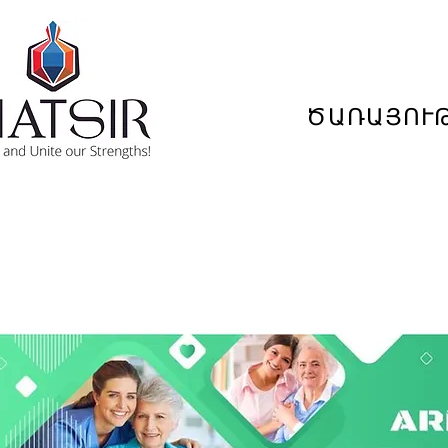
ԾԱՌԱՅՈՒ