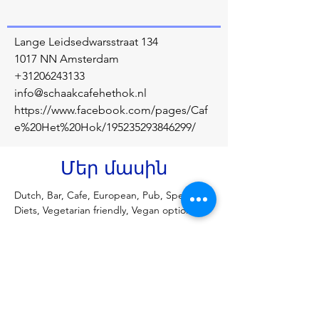
Lange Leidsedwarsstraat 134
1017 NN Amsterdam
+31206243133
info@schaakcafehethok.nl
https://www.facebook.com/pages/Caf
e%20Het%20Hok/195235293846299/
Մեր մասին
Dutch, Bar, Cafe, European, Pub, Special 
Diets, Vegetarian friendly, Vegan options
Նախորդ
Հաջորդը