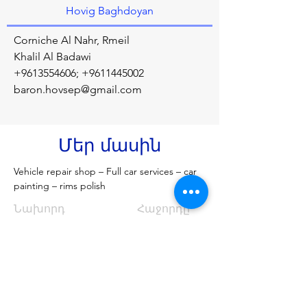
Hovig Baghdoyan
Corniche Al Nahr, Rmeil
Khalil Al Badawi
+9613554606
;
+9611445002
baron.hovsep@gmail.com
Մեր մասին
Vehicle repair shop – Full car services – car 
painting – rims polish
Նախորդ
Հաջորդը