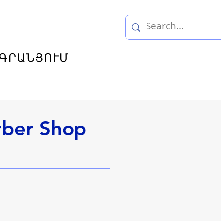
ԳՐԱՆՑՈՒՄ
rber Shop