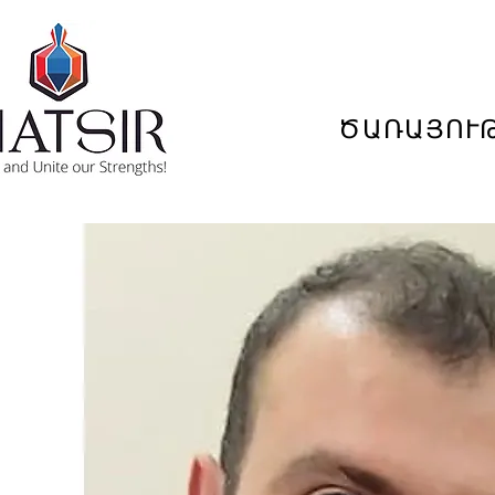
ԾԱՌԱՅՈՒ