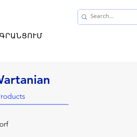
ԳՐԱՆՑՈՒՄ
artanian
Products
orf