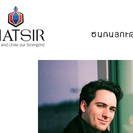
ԾԱՌԱՅՈՒ